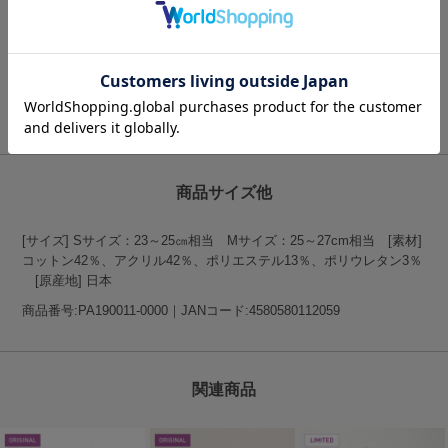
RoToToは上質で快適な履き心地にこだわった「一生愛せる消耗品」
をコンセプトとしたメイドインジャパンの高品質ソックスブランドで
す。
RoToToの商品一覧はこちらをクリック
商品サイズ他
[サイズ] Sサイズ：23～25㎝相当 Mサイズ：25～27cm相当 [素材]
コットン42％、アクリル42％、ポリエステル13％、ポリウレタン3％
[原産地] 日本
商品番号:PA190011-0000｜JANコード:4580580112059
関連商品