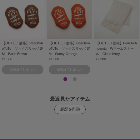
【OUTLET価格】Peach×R
【OUTLET価格】Peach×R
【OUTLET価格】Peach×A
oToTo ソックスリッパ S/
oToTo ソックスリッパ S/
ndemiu Wネームストー
M Earth Brown
M Sunny Orange
ル Cloud Ivory
¥1,500
¥1,500
¥2,980
販売終了しました
販売終了しました
最近見たアイテム