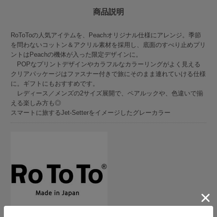
商品説明
RoToToの人気アイテムを、Peachオリジナル仕様にアレンジ。季節
を問わないコットン＆アクリル素材を採用し、底面のすべり止めプリ
ントはPeachの機体が入った限定デザインに。
POPなプリントデザインやカラフルなカラーリングがよく見える
クリアパッケージはファスナー付きで旅にそのまま連れていける仕様
に。ギフトにもおすすめです。
レディース／メンズの2サイズ展開で、ペアルックや、色違いで揃
える楽しみ方も◎
スマートに旅するJet-Setterをイメージしたグレーカラー