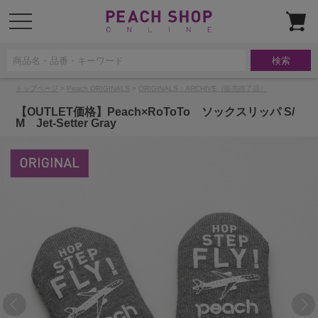
t
o
g
g
l
e
n
a
トップページ
>
Peach ORIGINALS
>
ORIGINALS：ARCHIVE（販売終了品）
v
i
g
【OUTLET価格】Peach×RoToTo ソックスリッパ S/
a
M Jet-Setter Gray
t
i
o
n