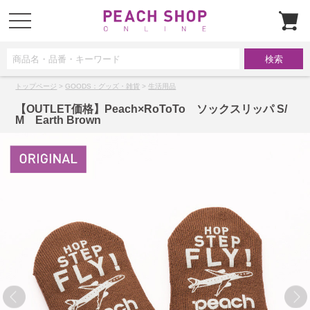
t
o
g
g
l
e
n
a
トップページ
>
GOODS：グッズ・雑貨
>
生活用品
v
i
g
【OUTLET価格】Peach×RoToTo ソックスリッパ S/
a
M Earth Brown
t
i
o
n