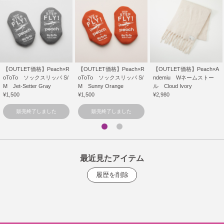
【OUTLET価格】Peach×R
【OUTLET価格】Peach×R
【OUTLET価格】Peach×A
oToTo ソックスリッパ S/
oToTo ソックスリッパ S/
ndemiu Wネームストー
M Jet-Setter Gray
M Sunny Orange
ル Cloud Ivory
¥1,500
¥1,500
¥2,980
販売終了しました
販売終了しました
最近見たアイテム