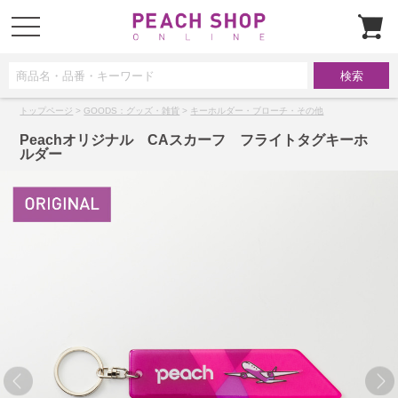
t
o
g
g
l
e
n
a
トップページ
>
GOODS：グッズ・雑貨
>
キーホルダー・ブローチ・その他
v
i
g
Peachオリジナル CAスカーフ フライトタグキーホ
a
ルダー
t
i
o
n