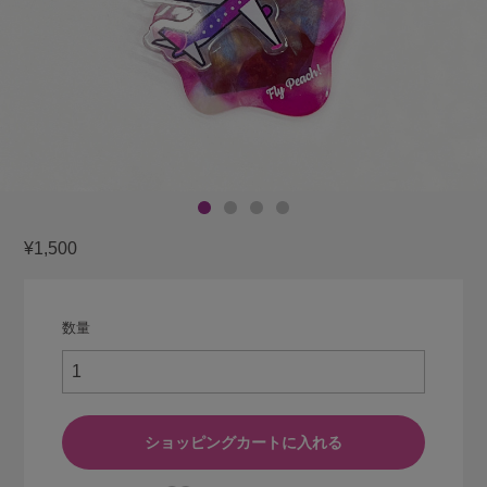
¥1,500
数量