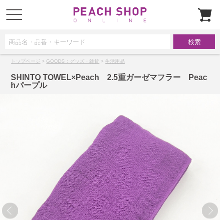
t
o
g
g
l
e
n
a
トップページ
>
GOODS：グッズ・雑貨
>
生活用品
v
i
g
SHINTO TOWEL×Peach 2.5重ガーゼマフラー Peac
a
hパープル
t
i
o
n