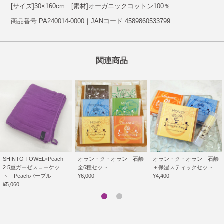
[サイズ]30×160cm [素材]オーガニックコットン100％
商品番号:PA240014-0000｜JANコード:4589860533799
関連商品
SHINTO TOWEL×Peach
オラン・ク・オラン 石鹸
オラン・ク・オラン 石鹸
2.5重ガーゼスローケッ
全6種セット
＋保湿スティックセット
ト Peachパープル
¥6,000
¥4,400
¥5,060