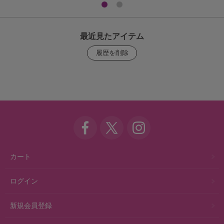
最近見たアイテム
カート
ログイン
新規会員登録