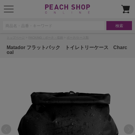
t
o
g
g
l
e
n
a
トップページ
>
PACKING：ポーチ・収納
>
ポーチ/ケース類
v
i
g
Matador フラットパック トイレトリーケース Charc
a
oal
t
i
o
n