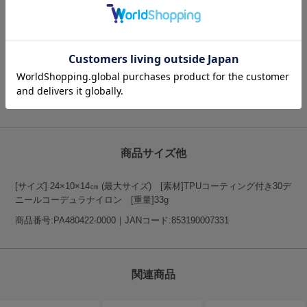
Matador（マタドール）のミッションは、世界で最も使いやすい携帯
可能なアドベンチャーアイテムをデザインすること。優れたカット技
法と施工技術によりデザインされたアイテムはトラベル・アドベンチ
ャー・アウトドア等のシチュエーションで活躍します。
拠点はコロラド州ボルダー。山や川など自然豊かなバックカントリー
がテスト環境になっています。
MATADORの商品一覧はこちら
商品サイズ他
[サイズ] 24×10×14㎝ (最大サイズ) [素材]TPUコーティング付き30デ
ニールコーデュラナイロン [重量]33g
商品番号:PA480422-0000｜JANコード:853190007331
関連商品