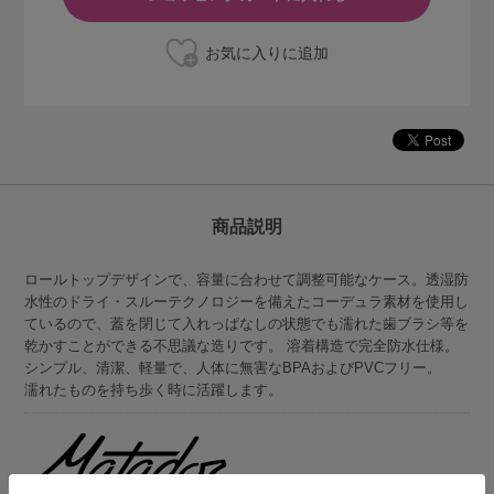
商品説明
ロールトップデザインで、容量に合わせて調整可能なケース。透湿防
水性のドライ・スルーテクノロジーを備えたコーデュラ素材を使用し
ているので、蓋を閉じて入れっぱなしの状態でも濡れた歯ブラシ等を
乾かすことができる不思議な造りです。 溶着構造で完全防水仕様。
シンプル、清潔、軽量で、人体に無害なBPAおよびPVCフリー。
濡れたものを持ち歩く時に活躍します。