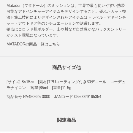
Matador（マタドール）のミッションは、世界で最も使いやすい携帯
可能なアドベンチャーアイテムをデザインすること。優れたカット技
法と施工技術によりデザインされたアイテムはトラベル・アドベンチ
ャー・アウトドア等のシチュエーションで活躍します。
拠点はコロラド州ボルダー。山や川など自然豊かなバックカントリー
がテスト環境になっています。
MATADORの商品一覧はこちら
商品サイズ他
[サイズ] 8×15㎝ [素材]TPUコーティング付き30デニール コーデュ
ラナイロン [容量]85ml [重量]11.5g
商品番号:PA480625-0000｜JANコード:0850029165354
関連商品