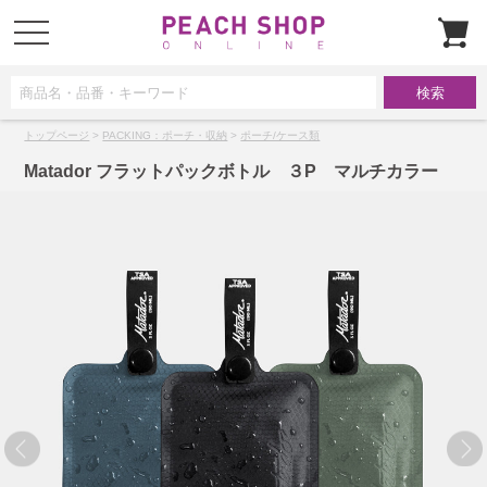
t
o
g
g
l
e
n
a
トップページ
>
PACKING：ポーチ・収納
>
ポーチ/ケース類
v
i
g
Matador フラットパックボトル ３P マルチカラー
a
t
i
o
n