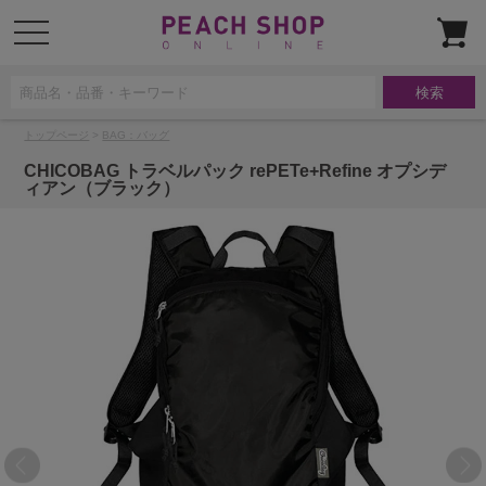
t
o
g
g
l
e
n
a
トップページ
>
BAG：バッグ
v
i
g
CHICOBAG トラベルパック rePETe+Refine オプシデ
a
ィアン（ブラック）
t
i
o
n