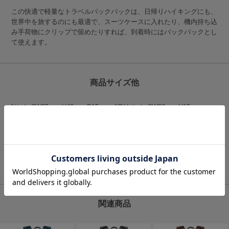
この快適で軽量なトラベルバックパックは、日帰りハイキングにも、
世界中を旅するのにも最適で、スーツケースに入れたり、機内持ち込
み手荷物にクリップで留めたりすれば、到着時にはバックパックとし
て使えます。
商品サイズ他
[サイズ]W25cm×H43cm×D15cm [収納サイズ]W20cm×H15cm
[容量]15L [重量]204g
[素材]・本体：GRS認証ポストコンシューマーリサイクルボトル
100％ ・カラビナ：リサイクル78％アルミ ・コード：リサイクル
PET100％ ・コードロック：リサイクルポリウレタン100％
商品番号:PA480728-0000｜JANコード:0812647016074
関連商品