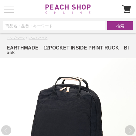
t
o
g
g
l
e
n
a
トップページ
>
BAG：バッグ
v
i
g
EARTHMADE 12POCKET INSIDE PRINT RUCK Bl
a
ack
t
i
o
n