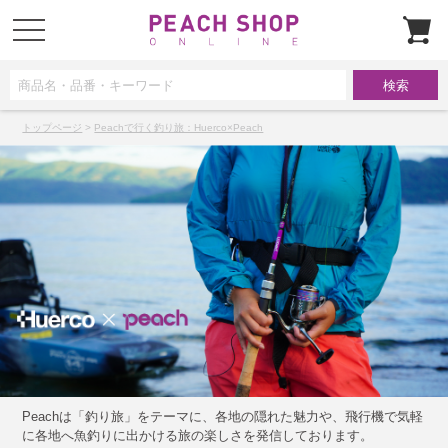
t
o
g
g
l
e
n
a
v
トップページ
>
Peachで行く釣り旅：Huerco×Peach
i
g
a
t
i
o
n
Peachは「釣り旅」をテーマに、各地の隠れた魅力や、飛行機で気軽
に各地へ魚釣りに出かける旅の楽しさを発信しております。