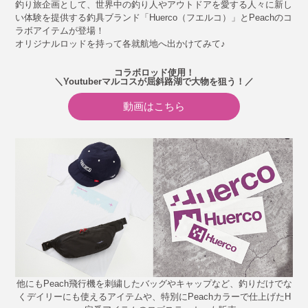
釣り旅企画として、世界中の釣り人やアウトドアを愛する人々に新し
い体験を提供する釣具ブランド「Huerco（フエルコ）」とPeachのコ
ラボアイテムが登場！
オリジナルロッドを持って各就航地へ出かけてみて♪
コラボロッド使用！
＼Youtuberマルコスが屈斜路湖で大物を狙う！／
動画はこちら
他にもPeach飛行機を刺繍したバッグやキャップなど、釣りだけでな
くデイリーにも使えるアイテムや、特別にPeachカラーで仕上げたH