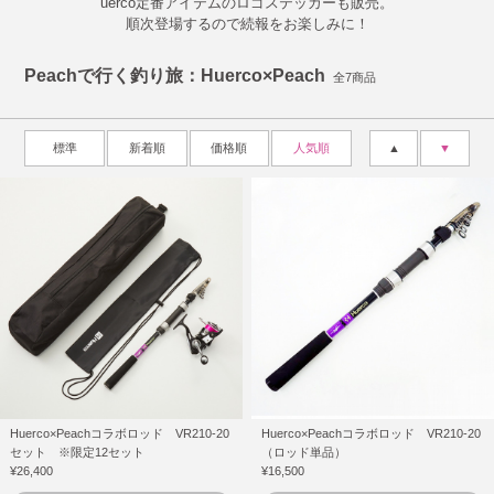
uerco定番アイテムのロゴステッカーも販売。
順次登場するので続報をお楽しみに！
Peachで行く釣り旅：Huerco×Peach
全7商品
標準
新着順
価格順
人気順
▲
▼
Huerco×Peachコラボロッド VR210-20
Huerco×Peachコラボロッド VR210-20
セット ※限定12セット
（ロッド単品）
¥26,400
¥16,500