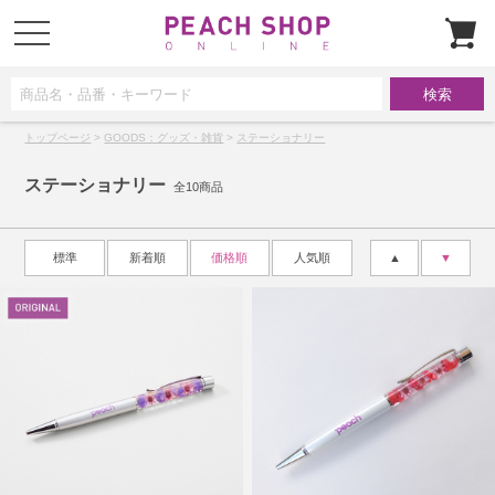
t
o
g
g
l
e
n
a
トップページ
>
GOODS：グッズ・雑貨
>
ステーショナリー
v
i
g
ステーショナリー
a
全10商品
t
i
o
n
標準
新着順
価格順
人気順
▲
▼