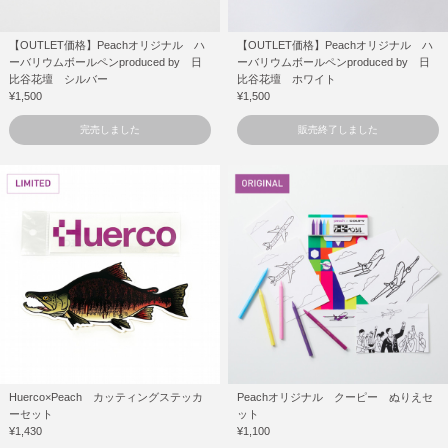
【OUTLET価格】Peachオリジナル ハ
【OUTLET価格】Peachオリジナル ハ
ーバリウムボールペンproduced by 日
ーバリウムボールペンproduced by 日
比谷花壇 シルバー
比谷花壇 ホワイト
¥1,500
¥1,500
完売しました
販売終了しました
Huerco×Peach カッティングステッカ
Peachオリジナル クーピー ぬりえセ
ーセット
ット
¥1,430
¥1,100