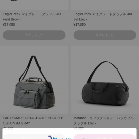
EagleCreek マイグレートダッフル 40L
EagleCreek マイグレートダッフル 40L
Field Brown
Jet Black
¥17,050
¥17,050
完売しました
完売しました
EARTHMADE DETACHABLE POUCH B
Matador リフラクション パッカブル
OSTON /M GRAY
ダッフル Black
¥8,250
¥9,680
販売終了しました
残りわずか