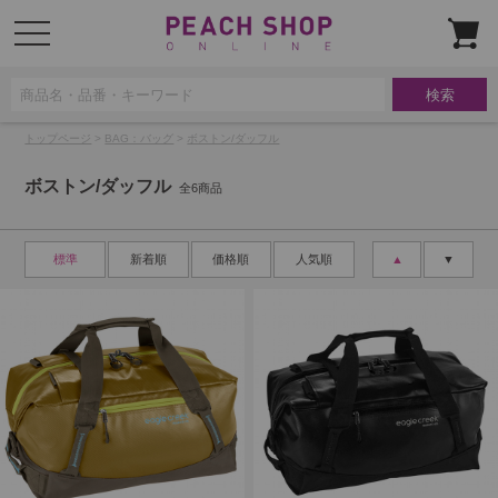
t
o
g
g
l
e
n
a
トップページ
>
BAG：バッグ
>
ボストン/ダッフル
v
i
g
ボストン/ダッフル
a
全6商品
t
i
o
n
標準
新着順
価格順
人気順
▲
▼