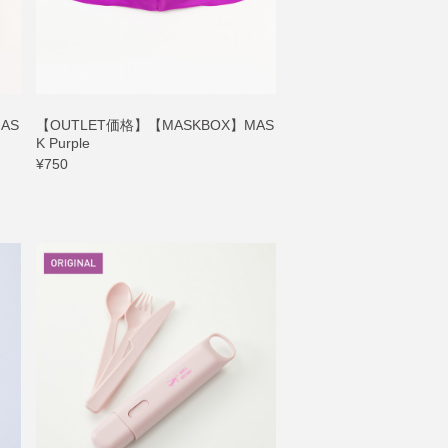
AS
【OUTLET価格】【MASKBOX】MAS
K Purple
¥750