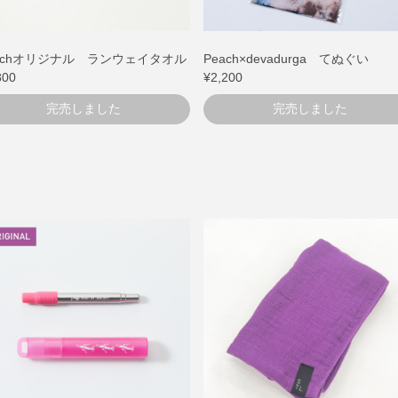
achオリジナル ランウェイタオル
Peach×devadurga てぬぐい
800
¥2,200
完売しました
完売しました