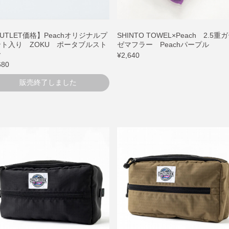
UTLET価格】Peachオリジナルプ
SHINTO TOWEL×Peach 2.5重
ント入り ZOKU ポータブルスト
ゼマフラー Peachパープル
ー
¥2,640
680
販売終了しました