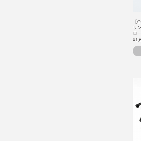
【O
リ
ロ
¥1,