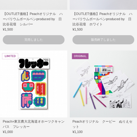
【OUTLET価格】Peachオリジナル ハ
【OUTLET価格】Peachオリジナル ハ
ーバリウムボールペンproduced by 日
ーバリウムボールペンproduced by 日
比谷花壇 シルバー
比谷花壇 ホワイト
¥1,500
¥1,500
完売しました
販売終了しました
Peach×東京農大北海道オホーツクキャン
Peachオリジナル クーピー ぬりえセ
パス フレッカー
ット
¥1,000
¥1,100