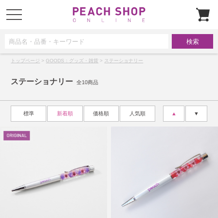
t
o
g
g
l
e
n
a
トップページ
>
GOODS：グッズ・雑貨
>
ステーショナリー
v
i
g
ステーショナリー
a
全10商品
t
i
o
n
標準
新着順
価格順
人気順
▲
▼