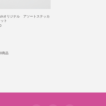
achオリジナル アソートステッカ
セット
0
10商品