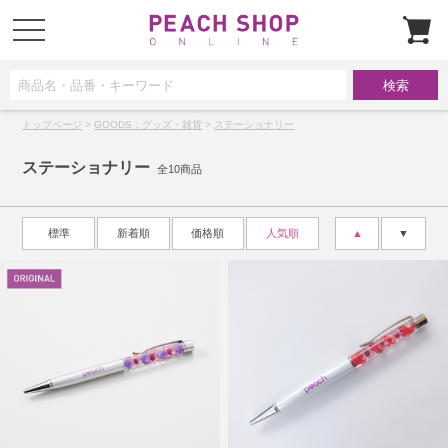
t
o
g
g
l
e
n
a
トップページ
>
GOODS：グッズ・雑貨
>
ステーショナリー
v
i
g
ステーショナリー
a
全10商品
t
i
o
n
標準
新着順
価格順
人気順
▲
▼