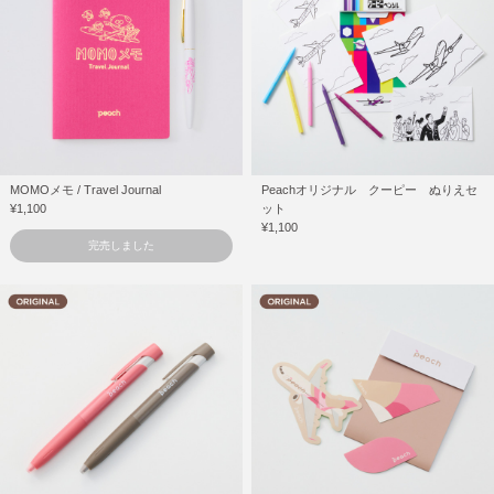
MOMOメモ / Travel Journal
Peachオリジナル クーピー ぬりえセ
¥1,100
ット
¥1,100
完売しました