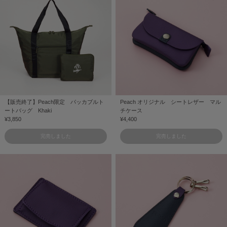
【販売終了】Peach限定 パッカブルト
Peach オリジナル シートレザー マル
ートバッグ Khaki
チケース
¥3,850
¥4,400
完売しました
完売しました