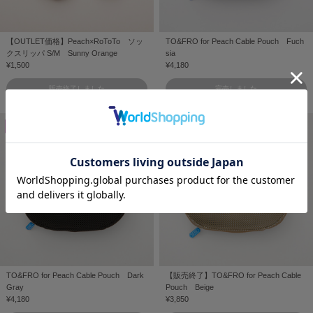
【OUTLET価格】Peach×RoToTo ソッ
TO&FRO for Peach Cable Pouch Fuch
クスリッパ S/M Sunny Orange
sia
¥1,500
¥4,180
販売終了しました
完売しました
TO&FRO for Peach Cable Pouch Dark
【販売終了】TO&FRO for Peach Cable
Gray
Pouch Beige
¥4,180
¥3,850