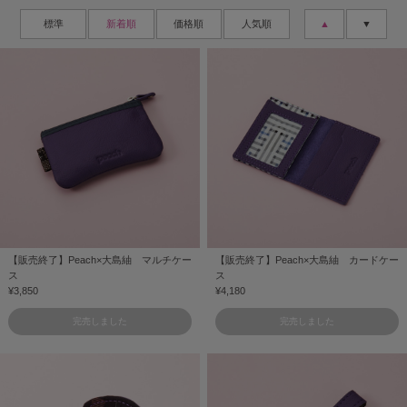
標準
新着順
価格順
人気順
▲
▼
【販売終了】Peach×大島紬 マルチケー
【販売終了】Peach×大島紬 カードケー
ス
ス
¥3,850
¥4,180
完売しました
完売しました