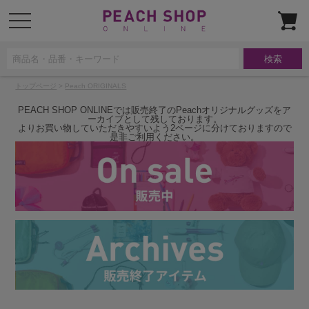
t
o
g
g
l
e
n
a
トップページ
>
Peach ORIGINALS
v
i
g
PEACH SHOP ONLINEでは販売終了のPeachオリジナルグッズをア
a
ーカイブとして残しております。
t
よりお買い物していただきやすいよう2ページに分けておりますので
i
是非ご利用ください。
o
n