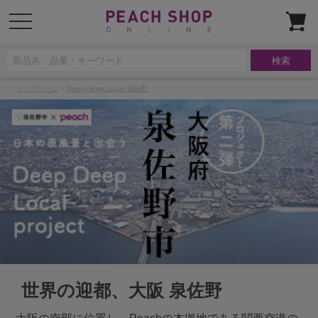
t
o
g
g
l
e
n
a
トップページ
>
Deep Deep Local 泉佐野
v
i
g
a
t
i
o
n
世界の迎都、大阪 泉佐野