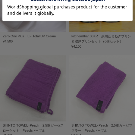
Zero One Plus EF Total UP Cream
kitchen&bar 36KR 泉州たまねぎプリン
¥4,500
＆濃厚プリンセット（6個セット）
¥4,100
SHINTO TOWEL×Peach 2.5重ガーゼス
SHINTO TOWEL×Peach 2.5重ガーゼマ
ローケット Peachパープル
フラー Peachパープル