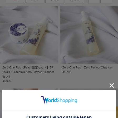
Zero One Plus【Peach限定セット】EF
Zero One Plus Zero Perfect Cleanser
Total UP Cream＆Zero Perfect Cleanser
¥4,200
セット
¥5,000