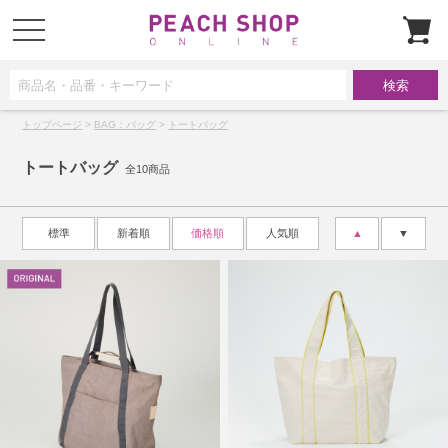
t
o
g
g
l
e
n
a
トップページ
>
BAG：バッグ
>
トートバッグ
v
i
g
トートバッグ
a
全10商品
t
i
o
n
標準
新着順
価格順
人気順
▲
▼