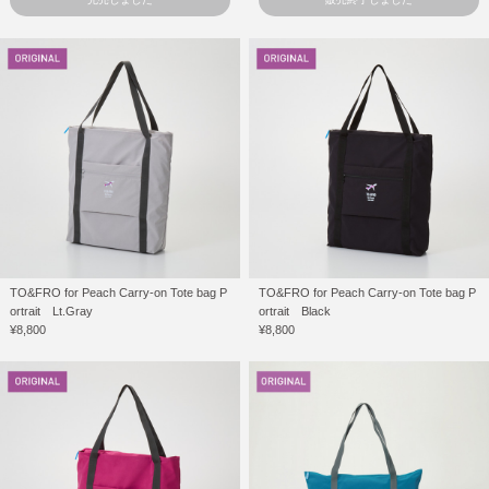
TO&FRO for Peach Carry-on Tote bag P
TO&FRO for Peach Carry-on Tote bag P
ortrait Lt.Gray
ortrait Black
¥8,800
¥8,800