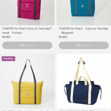
TO&FRO for Peach Carry-on Tote bag P
TO&FRO for Peach Carry-on Tote Bag
ortrait Fuchsia
Bluegreen
¥8,800
¥8,800
完売しました
完売しました