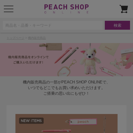
t
o
g
g
l
e
n
a
v
トップページ
>
機内販売商品
i
g
a
t
i
o
n
機内販売商品の一部がPEACH SHOP ONLINEで、
いつでもどこでもお買い求めいただけます。
ご搭乗の思い出にもぜひ！