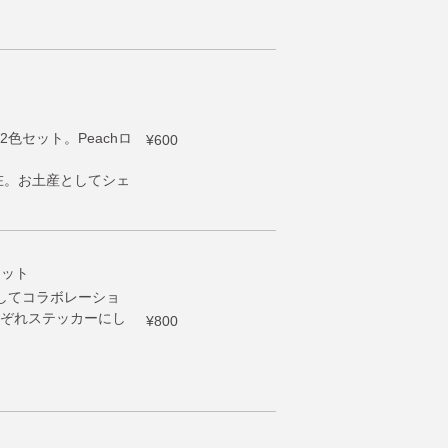
色セット。Peachロ
¥600
在。お土産としてシェ
ーセット
念してコラボレーショ
ぞれステッカーにし
¥800