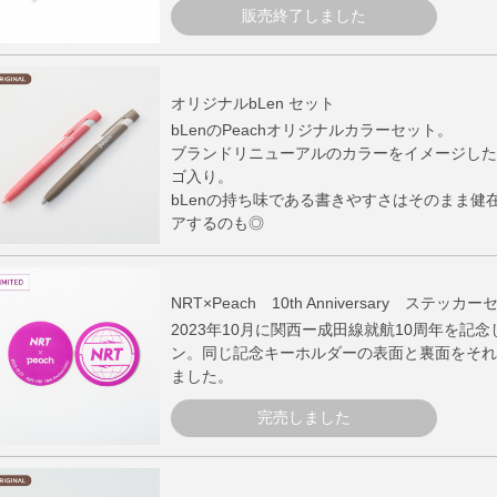
販売終了しました
オリジナルbLen セット
bLenのPeachオリジナルカラーセット。
ブランドリニューアルのカラーをイメージした2
ゴ入り。
bLenの持ち味である書きやすさはそのまま健
アするのも◎
NRT×Peach 10th Anniversary ステッカ
2023年10月に関西ー成田線就航10周年を記
ン。同じ記念キーホルダーの表面と裏面をそれ
ました。
完売しました