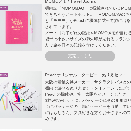
MOMOメモ / Travel Journal
機内誌「MOMOMAG」に掲載されているMO
できちゃうノートセット。 MOMOMAGの
と「モモモ」がPeachの機体に乗って旅に出
されています。
ノートは前半が旅の記録やMOMOメモが書け
後半は小さいサイズの御朱印が貼れるブランク
方で旅や日々の記録を付けてください。
完売しました
Peachオリジナル クーピー ぬりえセット
大阪の老舗文具メーカー、サクラクレパスとのコ
機内で遊べるぬりえセットをイメージしたグッ
Peachの機体や、空、太陽をイメージしたク
3柄5枚がセットに。パッケージにそのまま塗
うにパッケージの上部にクーピーを収納してい
にはもちろん、文具好きな方やお子さまへのプ
めです。