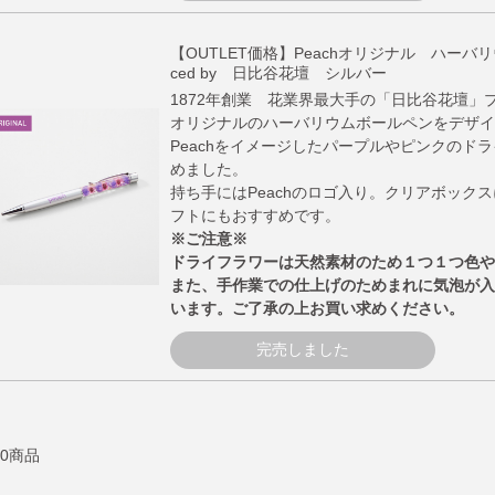
【OUTLET価格】Peachオリジナル ハーバリ
ced by 日比谷花壇 シルバー
1872年創業 花業界最大手の「日比谷花壇」プ
オリジナルのハーバリウムボールペンをデザイ
Peachをイメージしたパープルやピンクのド
めました。
持ち手にはPeachのロゴ入り。クリアボック
フトにもおすすめです。
※ご注意※
ドライフラワーは天然素材のため１つ１つ色や
また、手作業での仕上げのためまれに気泡が入
います。ご了承の上お買い求めください。
完売しました
10商品