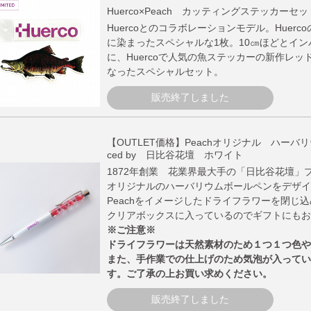
Huerco×Peach カッティングステッカーセッ
Huercoとのコラボレーションモデル。Huerco
に染まったスペシャルな1枚。10㎝ほどとイ
に、Huercoで人気の魚ステッカーの新作レ
なったスペシャルセット。
販売終了しました
【OUTLET価格】Peachオリジナル ハーバリ
ced by 日比谷花壇 ホワイト
1872年創業 花業界最大手の「日比谷花壇」プ
オリジナルのハーバリウムボールペンをデザイ
Peachをイメージしたドライフラワーを閉じ
クリアボックスに入っているのでギフトにもお
※ご注意※
ドライフラワーは天然素材のため１つ１つ色や
また、手作業での仕上げのため気泡が入ってい
す。ご了承の上お買い求めください。
販売終了しました