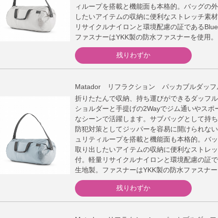
ィループを搭載と機能面も本格的。バッグの外
したいアイテムの収納に便利なストレッチ素材
リサイクルナイロンと環境配慮の証であるBlue
ファスナーはYKK製の防水ファスナーを使用。
残りわずか
Matador リフラクション パッカブルダッフル 
折りたたんで収納、持ち運びができるダッフル
ショルダーと手提げの2Wayでジム通いやスポ
なシーンで活躍します。サブバッグとして持ち
防犯対策としてジッパーを容易に開けられない
ュリティループを搭載と機能面も本格的。バッ
取り出したいアイテムの収納に便利なストレッ
付。軽量リサイクルナイロンと環境配慮の証である
生地製。ファスナーはYKK製の防水ファスナ
残りわずか