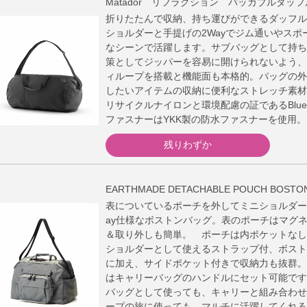
Matador リフラクション パッカブルダッフル 
折りたたんで収納、持ち運びができるダッフル
ショルダーと手提げの2Wayでジム通いやスポ
なシーンで活躍します。サブバッグとして持ち
策としてジッパーを容易に開けられないよう、
ィループを搭載と機能面も本格的。バッグの外
したいアイテムの収納に便利なストレッチ素材
リサイクルナイロンと環境配慮の証であるBlue
ファスナーはYKK製の防水ファスナーを使用。
残りわずか
EARTHMADE DETACHABLE POUCH BOSTON
表についているポーチを外してミニショルダー
ay仕様なボストンバッグ。表のポーチはマグ
＆取り外しも簡単。 ポーチは内ポケットなし
ショルダーとして使えるストラップ付、ボスト
に加え、サイドポケット付きで収納力も抜群。
はキャリーバッグのハンドルにセット可能です
バッグとして使っても、キャリーと組み合わせ
ープの旅に使っても、マルチに活躍してくれる