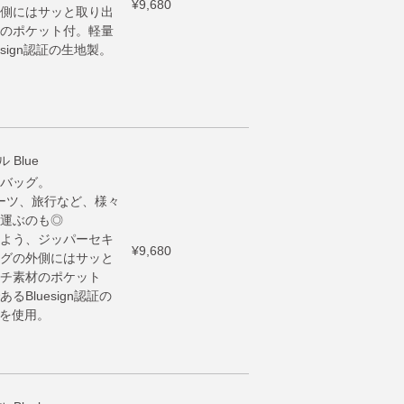
¥9,680
側にはサッと取り出
のポケット付。軽量
sign認証の生地製。
Blue
バッグ。
ーツ、旅行など、様々
運ぶのも◎
よう、ジッパーセキ
¥9,680
グの外側にはサッと
チ素材のポケット
Bluesign認証の
ーを使用。