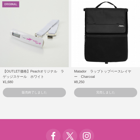
【OUTLET価格】Peachオリジナル ラ
Matador ラップトップベースレイヤ
ゲッジスケール ホワイト
ー Charcoal
¥1,680
¥8,250
販売終了しました
完売しました