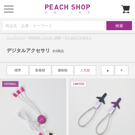
t
o
g
g
l
e
n
a
トップページ
>
GOODS：グッズ・雑貨
>
デジタルアクセサリ
v
i
g
デジタルアクセサリ
a
全6商品
t
i
o
n
標準
新着順
価格順
人気順
▲
▼