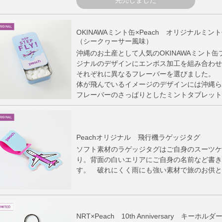
完売しました
OKINAWAミント缶×Peach オリジナルミント缶 
（シークヮーサー風味）
沖縄のお土産として人気のOKINAWAミント
ジナルのデザインにエンボス加工を組み合わせ
それぞれに異なるフレーバーを選びました。 空
体が飛んでいるイメージのデザインには沖縄ら
フレーバーのさっぱりとしたミントタブレット
Peachオリジナル 飛行機ラゲッジタグ
ソフト素材のラゲッジタグはご自身のスーツケ
り。背面の白いエリアにご自身の名前など書き
す。 破れにくく雨にも強い素材で旅のお供と
NRT×Peach 10th Anniversary キーホルダ