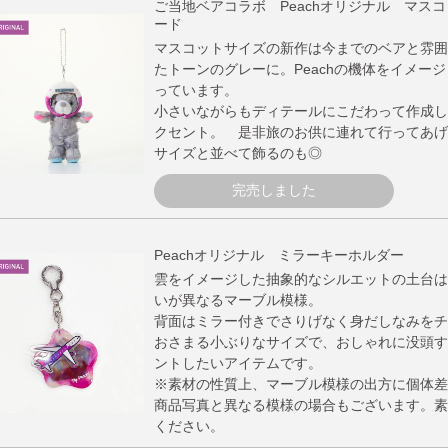
ご当地ベアコラボ Peachオリジナル マス
ード
マスコットサイズの新作は今までのベアと雰囲
たトーンのグレーに。Peachの機体をイメー
っています。
小さいながらもディテールにこだわって作成し
クセント。 是非旅のお供に連れて行ってあげ
サイズと並べて飾るのも◎
完売しました
Peachオリジナル ミラーキーホルダー
雲をイメージした抽象的なシルエットの土台は
いが異なるマーブル模様。
背面はミラー付きでさりげなく身だしなみをチ
おさまる小ぶりなサイズで、おしゃれに没頭す
ントしたいアイテムです。
※素材の性質上、マーブル模様の出方に個体差
商品写真と異なる模様の場合もございます。素
ください。