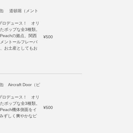
ント缶 道頓堀（メント
缶プロデュース！ オリ
たポップな全3種類。
eachの拠点、関西
¥500
メントールフレーバ
、お土産としてもお
ircraft Door（ピ
缶プロデュース！ オリ
たポップな全3種類。
¥500
each機体側面をイ
ずみずしく爽やかなピ