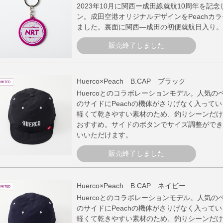
2023年10月に関西ー成田線就航10周年を記
ン。成田空港オリジナルデザインをPeachカ
ました。裏面に関西―成田の初便就航日入り。
販売終了しました
Huerco×Peach B.CAP ブラック
Huercoとのコラボレーションモデル。人気
のサイドにPeachの機体がさりげなく入って
軽くて乾きやすい素材のため、釣りシーンだけ
おすすめ。サイドのボタンでサイズ調整ができ
いいただけます。
販売終了しました
Huerco×Peach B.CAP ネイビー
Huercoとのコラボレーションモデル。人気
のサイドにPeachの機体がさりげなく入って
軽くて乾きやすい素材のため、釣りシーンだけ