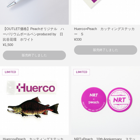
【OUTLET価格】Peachオリジナル ハ
Huerco×Peach カッティングステッカ
ーバリウムボールペンproduced by 日
ー S
比谷花壇 ホワイト
¥330
¥1,500
販売終了しました
販売終了しました
Huerco×Peach カッティングステッカ
NRT×Peach 10th Anniversary ステッ