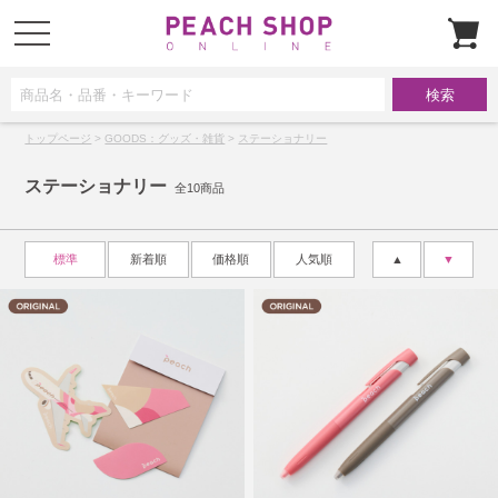
t
o
g
g
l
e
n
a
トップページ
>
GOODS：グッズ・雑貨
>
ステーショナリー
v
i
g
ステーショナリー
a
全10商品
t
i
o
n
標準
新着順
価格順
人気順
▲
▼