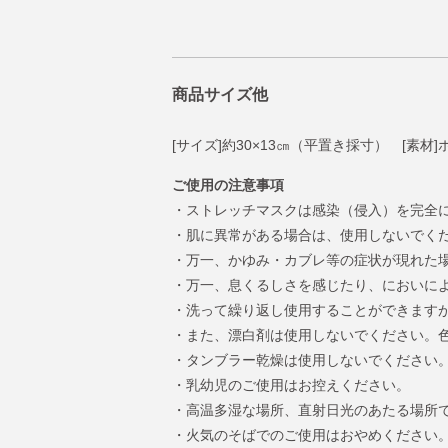
商品サイズ他
[サイズ]約30×13㎝（平置き採寸） [素
ご使用の注意事項
・ストレッチマスクは感染（侵入）を完全
・肌に異常がある場合は、使用しないでく
・万一、かゆみ・カブレ等の症状が現れた
・万一、息くるしさを感じたり、においに
・洗って繰り返し使用することができます
・また、漂白剤は使用しないでください。
・タンブラー乾燥は使用しないでください
・乳幼児のご使用はお控えください。
・高温多湿な場所、直射日光のあたる場所
・火気のそばでのご使用はおやめください