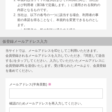
よび利用者（第3条で定義します。）に適用される契約の
内容となるものです。
当社は、以下の各号の一つに該当する場合、利用者の事
前の承諾を得ることなく、本規約を変更できるものとし
ます。
利用者の一般の利益に適合する場合
社会情勢、経済事情等の諸般の状況の変化、法令の
変更、当サイトに関する実情の変化その他相当の事
仮登録メールアドレス入力
由があると認められる場合
当社は、前項の定めに基づいて本規約の変更を行う場合
当サイトでは、メールアドレスをIDとしてご利用いただきます。
は、変更後の利用規約の内容を、当サイト上に表示しま
会員登録されるメールアドレスを入力していただき、｢同意して送信
たは当社の定める方法により利用者に通知することで利
する｣をタップしてください。入力していただいたメールアドレスに
用者に周知するものとします。前項第2号により本規約を
会員登録URLを送信いたします。受け取られたメールより、会員登録
変更する場合は、この周知の際に定める相当な期間を経
を進めてください。
過した日から、変更後の利用規約は適用されるものとし
ます。
メールアドレス(半角英数)
※
第2条（当サイトの利用）
利用者は、本規約および当社が別途定める
ご利用ガイド
などに従い、当サイトを利用するものとします。
当社は、利用者に事前通知することなく、当サイトの内
確認のためメールアドレスを再入力してください。
容を変更することができるものとします。