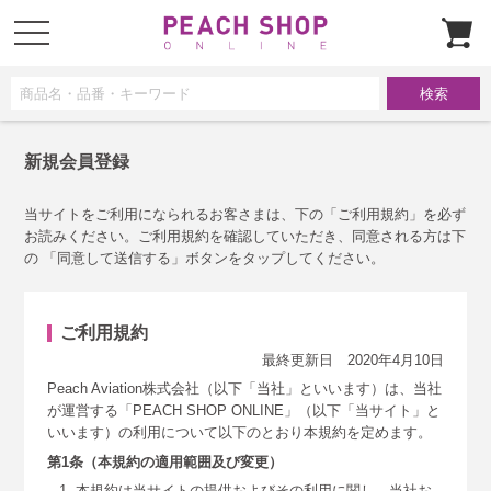
t
o
g
g
l
e
n
a
v
i
新規会員登録
g
a
t
i
当サイトをご利用になられるお客さまは、下の「ご利用規約」を必ず
o
お読みください。ご利用規約を確認していただき、同意される方は下
n
の 「同意して送信する」ボタンをタップしてください。
ご利用規約
最終更新日 2020年4月10日
Peach Aviation株式会社（以下「当社」といいます）は、当社
が運営する「PEACH SHOP ONLINE」（以下「当サイト」と
いいます）の利用について以下のとおり本規約を定めます。
第1条（本規約の適用範囲及び変更）
本規約は当サイトの提供およびその利用に関し、当社お