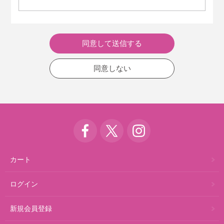
第3条（利用者）
「登録利用者」とは、第4条に従って、会員登録を行った
方をいいます。
「一般利用者」とは、当サイトの閲覧や検索など、第4条
の会員登録を行わずに当サイトを利用する方をいい、登
録利用者を除きます。
同意しない
「利用者」とは、登録利用者および一般利用者の総称で
す。
第4条（会員登録）
当サイトにおいて当社の商品をご購入いただく場合、当
サイトの会員登録が必要となります。会員登録を希望す
る利用者は、本規約が当サイトを利用するにあたり適用
される契約の内容となる旨を合意のうえ、会員登録ペー
ジから当社の指定する方法に従い会員登録申請を行うも
のとします。
カート
登録利用者は商品の購入をクレジットカードで行う場
合、本人名義のクレジットカードを使用するものとしま
ログイン
す。
当社は、第1項の申請に対し、登録を承諾するときは、登
録確認メールを送信することにより申請に対する承諾を
新規会員登録
行うものとします。