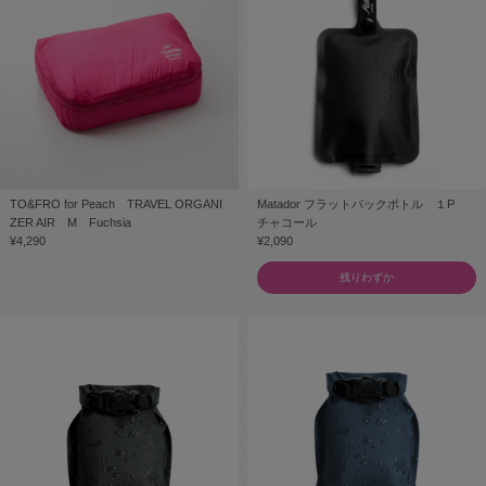
TO&FRO for Peach TRAVEL ORGANI
Matador フラットパックボトル １P
ZER AIR M Fuchsia
チャコール
¥4,290
¥2,090
残りわずか