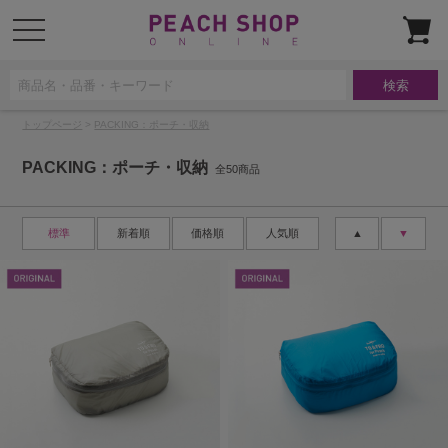
t
o
g
g
l
e
n
a
トップページ
>
PACKING：ポーチ・収納
v
i
g
PACKING：ポーチ・収納
a
全50商品
t
i
o
n
標準
新着順
価格順
人気順
▲
▼