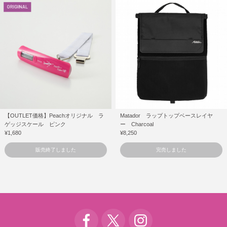
【OUTLET価格】Peachオリジナル ラ
Matador ラップトップベースレイヤ
ゲッジスケール ピンク
ー Charcoal
¥1,680
¥8,250
販売終了しました
完売しました