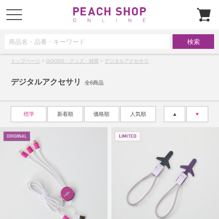
t
o
g
g
l
e
n
a
トップページ
>
GOODS：グッズ・雑貨
>
デジタルアクセサリ
v
i
g
デジタルアクセサリ
a
全6商品
t
i
o
n
標準
新着順
価格順
人気順
▲
▼