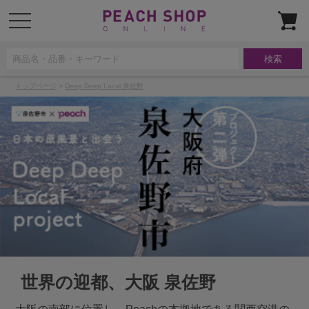
t
o
g
g
l
e
n
a
トップページ
>
Deep Deep Local 泉佐野
v
i
g
a
t
i
o
n
世界の迎都、大阪 泉佐野