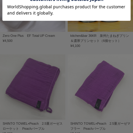
Zero One Plus EF Total UP Cream
kitchen&bar 36KR 泉州たまねぎプリン
¥4,500
＆濃厚プリンセット（6個セット）
¥4,100
SHINTO TOWEL×Peach 2.5重ガーゼス
SHINTO TOWEL×Peach 2.5重ガーゼマ
ローケット Peachパープル
フラー Peachパープル