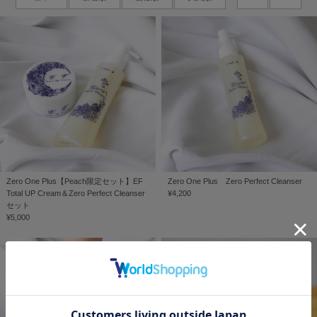
Zero One Plus【Peach限定セット】EF
Zero One Plus Zero Perfect Cleanser
Total UP Cream＆Zero Perfect Cleanser
¥4,200
セット
¥5,000