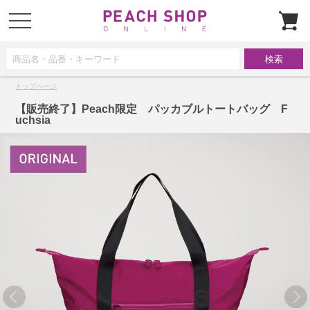
t
o
g
g
l
e
n
a
トップページ
v
i
g
【販売終了】Peach限定 パッカブルトートバッグ F
a
uchsia
t
i
o
n