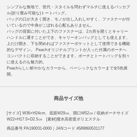
シンプルな無地で、世代・スタイルを問わずマルチに使えるパッカブ
ル(折り畳み可能な)トートバッグ。
バッグの口が大きく開き、モノが出し入れしやすく、ファスナーが付
いているので中身がこぼれる心配もありません。
バッグの背面に付いた上下のファスナーは、2カ所を開くとキャリー
ハンドルに通すことができ、キャリーオンバッグとしても使えます。
上だけ開き、下を閉めればファスナーポケットとして使用できる機能
的なデザイン。 Peachオリジナルプリントが入った付属のポーチへ
コンパクトに収納することができます。ポーチとトートバッグを別々
に使えるのも魅力的。
Peachらしい鮮やかなカラーから、ベーシックなカラーまで全5色展
開。
商品サイズ他
[サイズ] W36×H24cm、底面W29㎝、開口W52㎝ / 収納ポーチサイズ
W22×H17.5×D2.5㎝ [素材]撥水高密度ポリエステル
商品番号:PA190031-0000｜JANコード:4589860531177