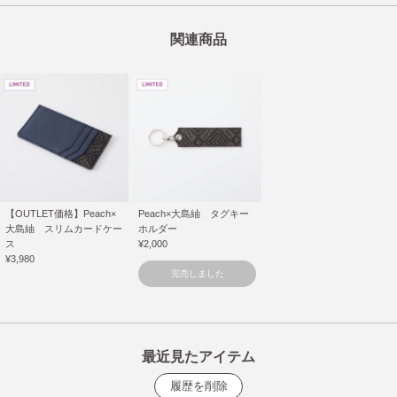
関連商品
【OUTLET価格】Peach×
Peach×大島紬 タグキー
大島紬 スリムカードケー
ホルダー
ス
¥2,000
¥3,980
完売しました
最近見たアイテム