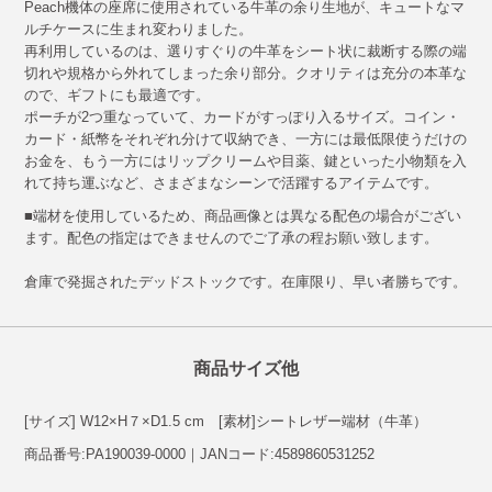
Peach機体の座席に使用されている牛革の余り生地が、キュートなマ
ルチケースに生まれ変わりました。
再利用しているのは、選りすぐりの牛革をシート状に裁断する際の端
切れや規格から外れてしまった余り部分。クオリティは充分の本革な
ので、ギフトにも最適です。
ポーチが2つ重なっていて、カードがすっぽり入るサイズ。コイン・
カード・紙幣をそれぞれ分けて収納でき、一方には最低限使うだけの
お金を、もう一方にはリップクリームや目薬、鍵といった小物類を入
れて持ち運ぶなど、さまざまなシーンで活躍するアイテムです。
■端材を使用しているため、商品画像とは異なる配色の場合がござい
ます。配色の指定はできませんのでご了承の程お願い致します。
倉庫で発掘されたデッドストックです。在庫限り、早い者勝ちです。
商品サイズ他
[サイズ] W12×H７×D1.5 cm [素材]シートレザー端材（牛革）
商品番号:PA190039-0000｜JANコード:4589860531252