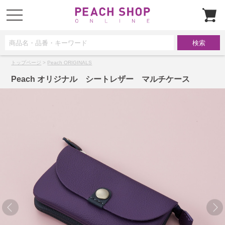
t
o
g
g
l
e
n
a
トップページ
>
Peach ORIGINALS
v
i
g
Peach オリジナル シートレザー マルチケース
a
t
i
o
n