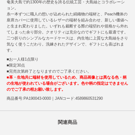
奄美大島で約1300年の歴史を誇る伝統工芸・大島紬とコラボレーシ
ョン。
糸一本ずつに職人の想いが込められた絹織物の端材と、Peach機体の
座席カバーに使用しているレザーの端材を組み合わせ、新しい価値へ
と生まれ変わりました。いずれも裁断する際の端切れや規格から外れ
てしまった余り部分。クオリティは充分なのでギフトにも最適です。
二つ折りのシンプルなカードケースは、内生地に上質な大島紬をさり
気なく使うこだわり。洗練されたデザインで、ギフトにも喜ばれま
す。
■お一人様1点限り
■限定30点
■完売次第終了となりますのでご了承ください。
■革・生地共に端材を使用しているため、商品画像とは異なる色・柄
の生地が使われている場合がございます。色や柄の指定はできません
のでご了承の程お願い致します。
商品番号:PA190043-0000｜JANコード:4589860531290
関連商品