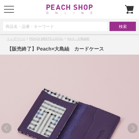
t
o
g
g
l
e
n
a
トップページ
>
PEACH MEETS LOCAL
>
Vol.3：大島紬村
v
i
g
【販売終了】Peach×大島紬 カードケース
a
t
i
o
n