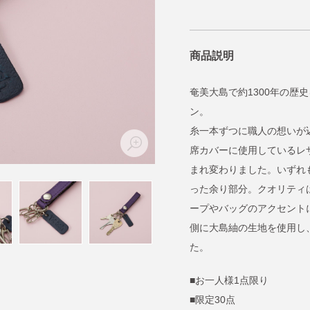
商品説明
奄美大島で約1300年の歴
ン。
糸一本ずつに職人の想いが込
席カバーに使用しているレ
まれ変わりました。いずれ
った余り部分。クオリティ
ープやバッグのアクセント
側に大島紬の生地を使用し
た。
■お一人様1点限り
■限定30点