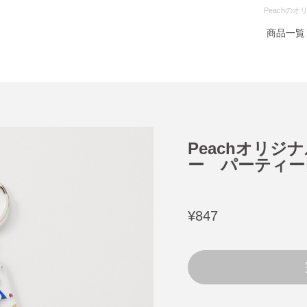
Peachの
商品一覧
Peachオリ
ー パーティー
¥847