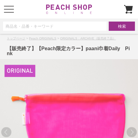
t
o
g
g
l
e
n
a
トップページ
>
Peach ORIGINALS
>
ORIGINALS：ARCHIVE（販売終了品）
v
i
g
【販売終了】【Peach限定カラー】paani巾着Daily Pi
a
nk
t
i
o
n