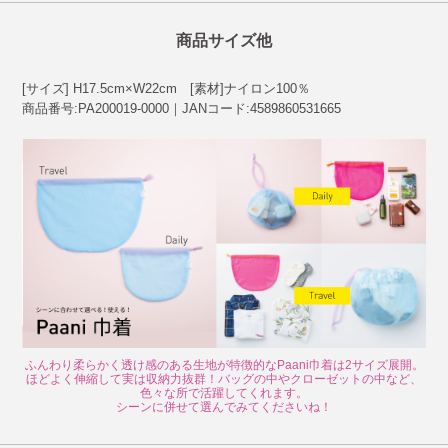
商品サイズ他
[サイズ] H17.5cm×W22cm [素材]ナイロン100％
商品番号:PA200019-0000｜JANコード:4589860531665
ふんわり柔らかく透け感のある生地が特徴的なPaani巾着は2サイズ展開。
ほどよく伸縮して実は収納力抜群！バッグの中やクローゼットの中など、
色々な所で活躍してくれます。
シーンに併せて選んでみてくださいね！