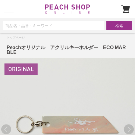
t
o
g
g
l
e
n
a
トップページ
v
i
g
Peachオリジナル アクリルキーホルダー ECO MAR
a
BLE
t
i
o
n