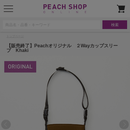
t
o
g
g
l
e
n
a
トップページ
v
i
g
【販売終了】Peachオリジナル ２Wayカップスリー
a
ブ Khaki
t
i
o
n