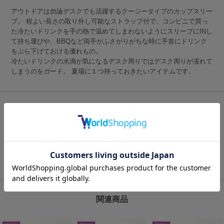
アウトドアは勿論デスクでも活躍するクージータイプのカップスリー
ブ。 程よい長さの取り外し可能なストラップ付で、コンビニで買っ
た冷たいドリンクを手の熱で温めてしまわないようにスリーブにINし
て持ち運びや、BBQなど両手がふさがりがちな時に手首にドリンク
をぶら下げておける優れもの。
冷たいドリンクの水滴が気になるデスク周りではデスク周りが濡れて
しまうのをガード。 夏場に１つ持っておきたいアイテムです。
商品サイズ他
[サイズ]約10.5×13㎝（平置き採寸）ストラップ取り外し可能・最長
約45㎝ [素材]ポリエステル、EVA樹脂
商品番号:PA210004-0000｜JANコード:4589860532013
関連商品