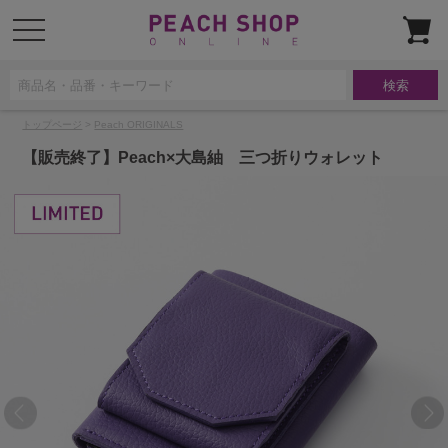
t
o
g
g
l
e
n
a
トップページ
>
Peach ORIGINALS
v
i
g
【販売終了】Peach×大島紬 三つ折りウォレット
a
t
i
o
n