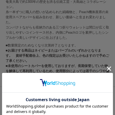
奄美大島で約1300年の歴史を誇る伝統工芸・大島紬とコラボレーシ
ョン。
糸一本ずつに職人の想いが込められた絹織物と、Peach機体座席の未
使用スペアカバーを組み合わせ、新しい価値へと生まれ変わりまし
た。
コンパクトながらも収納力のある三つ折りウォレットは間口が広く取
り出しやすいコインケース付き。内側にPeachロゴを素押ししたシン
プルかつ美しいデザインに仕上げました。
■数量限定のためなくなり次第終了となります。
■お届けする商品はネイビーまたはパープルのいずれかとなりま
す。 資材手配都合上、色の指定はお受けいたしかねますので予めご
了承ください。
■未使用のシートカバーを使用しておりますが、長期保管していた物
を解体して再利用しているため、使用部分によっては若干のシワや傷
が入っている場合もございます。予めご了承の程お願い致します。
商品サイズ他
[サイズ] 約7.5×9.5×2.5 ㎝（閉じた状態） [素材]牛革（未使用スペ
アカバーアップサイクル）、大島紬 オーガニックコットン巾着入