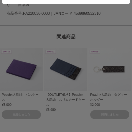
り 日本製
商品番号:PA210036-0000｜JANコード:4589860532310
関連商品
Peach×大島紬 パスケー
【OUTLET価格】Peach×
Peach×大島紬 タグキー
ス
大島紬 スリムカードケー
ホルダー
¥5,000
ス
¥2,000
¥3,980
完売しました
完売しました