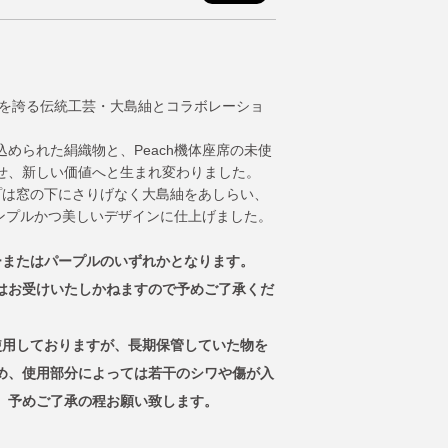
史を誇る伝統工芸・大島紬とコラボレーショ
められた絹織物と、Peach機体座席の未使
せ、新しい価値へと生まれ変わりました。
プは窓の下にさりげなく大島紬をあしらい、
シンプルかつ美しいデザインに仕上げました。
ーまたはパープルのいずれかとなります。
はお受けいたしかねますので予めご了承くだ
使用しておりますが、長期保管していた物を
め、使用部分によっては若干のシワや傷が入
。予めご了承の程お願い致します。