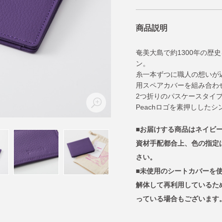
商品説明
奄美大島で約1300年の歴
ン。
糸一本ずつに職人の想いが込
用スペアカバーを組み合わ
2つ折りのパスケースタイ
Peachロゴを素押しした
■お届けする商品はネイビ
資材手配都合上、色の指定
さい。
■未使用のシートカバーを
解体して再利用しているた
っている場合もございます