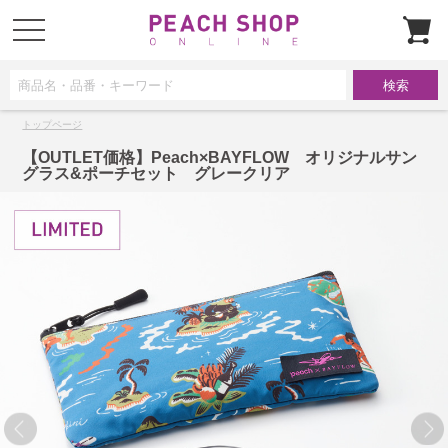
t
o
g
g
l
e
n
a
トップページ
v
i
g
【OUTLET価格】Peach×BAYFLOW オリジナルサン
a
グラス&ポーチセット グレークリア
t
i
o
n