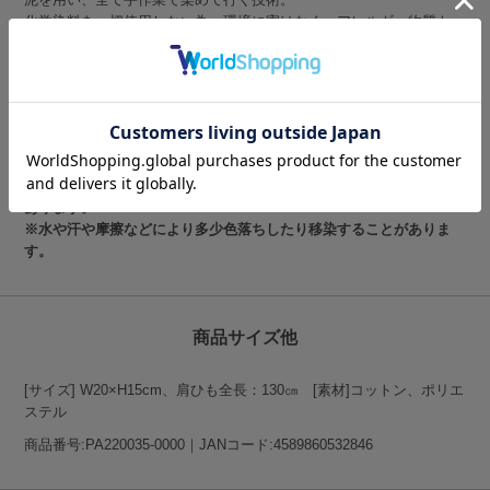
化学染料を一切使用しない為、環境に害はなく、アレルギー物質も一
切混入されない。防臭効果、防虫効果が期待されるなどメリットが多
く含まれた、まさに唯一無二の染色法。
※この商品は【鹿児島県奄美大島の伝統工芸「泥染め」】と【藍染】
を使用しています。
※全て手作業で染色する為、画像と実際の商品の色見が1枚1枚異な
る場合がありますので、予めご了承ください。
※染色の特性上、記載されたサイズチャートより若干前後する場合が
あります。
※水や汗や摩擦などにより多少色落ちしたり移染することがありま
す。
商品サイズ他
[サイズ] W20×H15cm、肩ひも全長：130㎝ [素材]コットン、ポリエ
ステル
商品番号:PA220035-0000｜JANコード:4589860532846