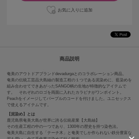
商品説明
奄美のアウトドアブランドdevadurgaとのコラボレーション商品。
奄美の伝統工芸品大島紬の製造工程の１つである泥染めに、藍染めを
組み合わせてできあがったSANGO柄の生地が特徴的なアイテムで
す。 それぞれのロゴを両面に入れたカラビナがワンポイント。
Peachをイメージしてパープルのコードを付けました。ユニセックス
で使えるアイテムです。
【泥染め】とは
鹿児島県奄美大島が世界に誇る伝統産業【大島紬】
その生産工程の中の一つであり、1300年の歴史を持つ染色法。
奄美大島に自生する「テーチ木」と奄美でしか作られない鉄分豊富な
泥を用い、全て手作業で染めて行く技術。