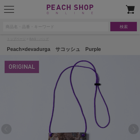
t
o
g
g
l
e
n
a
トップページ
>
BAG：バッグ
v
i
g
Peach×devadurga サコッシュ Purple
a
t
i
o
n