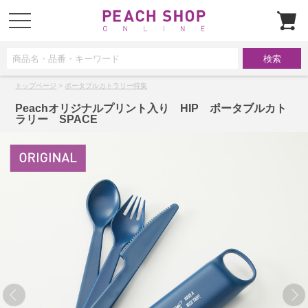
t
o
g
g
l
e
n
a
トップページ
>
ポータブルカトラリー特集
v
i
g
Peachオリジナルプリント入り HIP ポータブルカト
a
ラリー SPACE
t
i
o
n