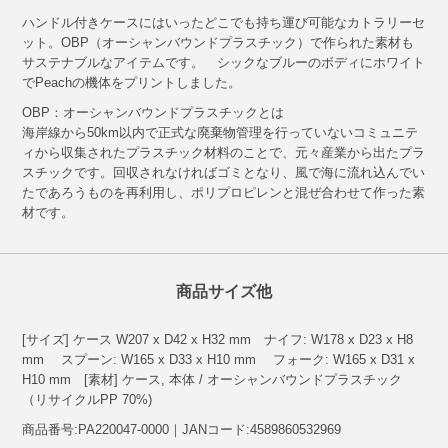
ハンドル付きケースにはいったどこでも持ち運び可能なカトラリーセ
ット。OBP（オーシャンバウンドプラスチック）で作られた素材も
サステナブルなアイテムです。 シックなブルーのボディにホワイト
でPeachの機体をプリントしました。
OBP：オーシャンバウンドプラスチックとは
海岸線から50km以内で正式な廃棄物管理を行っていないコミュニテ
ィから収集されたプラスチック材料のことで、元々産業から出たプラ
スチックです。回収されなければゴミとなり、風で海に流れ込んでい
たであろうものを再利用し、ポリプロピレンと混ぜ合わせて作った素
材です。
商品サイズ他
[サイズ] ケース W207 x D42 x H32 mm ナイフ: W178 x D23 x H8
mm スプーン: W165 x D33 x H10 mm フォーク: W165 x D31 x
H10 mm [素材] ケース, 本体 / オーシャンバウンドプラスチック
（リサイクルPP 70%)
商品番号:PA220047-0000｜JANコード:4589860532969