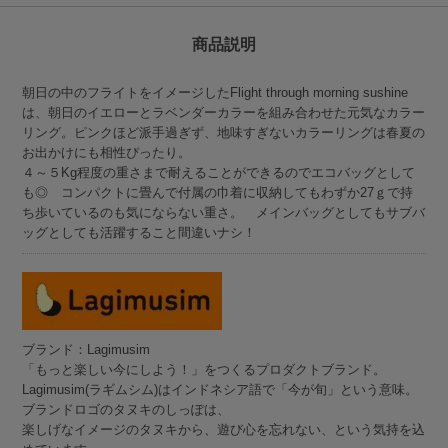
商品説明
朝日の中のフライトをイメージしたFlight through morning sushine
は、朝日のイエローとラベンダーカラーを組み合わせた元気なカラー
リング。ピンクほど派手過ぎず、地味すぎないカラーリングは春夏の
お出かけにも相性ぴったり。
４～５Kg程度の重さまで耐えることができるのでエコバッグとして
も◎ コンパクトに畳んで付属の巾着に収納してもわずか27ｇで持
ち歩いているのも気にならない重さ。 メインバッグとしてもサブバ
ッグとしても活躍すること間違いナシ！
ブランド：Lagimusim
「もっと楽しい今にしよう！」をつくるプロダクトブランド。
Lagimusim(ラギムシム)はインドネシア語で「今が旬」という意味。
ブランドロゴのタヌキのしっぽは、
楽しげなイメージのタヌキから、遊び心を忘れない、という気持を込