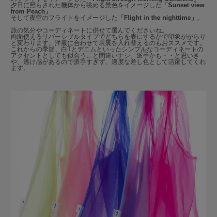
夕日に照らされた機体から眺める景色をイメージした
「Sunset view
from Peach」
そして夜空のフライトをイメージした
「Flight in the nighttime」
。
旅の気分やコーディネートに併せて選んでくださいね。
両面使えるリバーシブルタイプでどちらを表にするかで印象ががらり
と変わります。洋服に合わせて表裏を入れ替えるのもおススメです。
これからの季節、白Tとデニムといったシンプルなコーディネートの
アクセントとしても似合うこと間違いナシ。派手かも・・と思いき
や、透け感があるので派手すぎず、適度な差し色として活躍してくれ
ます。