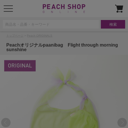
t
o
g
g
l
e
n
a
トップページ
>
Peach ORIGINALS
v
i
g
Peachオリジナルpaanibag Flight through morning
a
sunshine
t
i
o
n