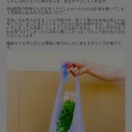
くさん入れても下に伸びきらず、形をキープしてくれます。
4Kg程度の荷物なら大丈夫！ただしとがったものは生地を破いてしま
う可能性があるのでお気をつけて。
手洗いでお手入れすることも可能です。軽くて透ける生地は乾くのも
早くて◎。ぱっと見ストッキングとかに似た生地ですが、もし穴が開
いてしまっても伝染してしまうことはありません。小さい穴や引きつ
れを見つけてしまったら左右に優しくひっぱってもんであげると目立
たなくなります。
繊細そうな見た目とは裏腹に毎日がしがし使えるギャップが魅力で
す。