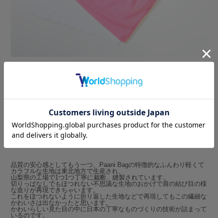
Peach SHOP ONLINEでは他にも巾着のTravelサイズ、Dailyサイズを
展開中。
今回のバッグと一緒に使ってカラーコーディネートを楽しむこともで
きます。
バッグの中に違う色の巾着を入れて、カラーレイヤードを試してみて
くださいね。
Made in Japanの丁寧なものづくり
品質の安心感としてもう一つ、Paani Bagの特徴的なふんわり軽くて
カラフルな生地は東北地方で生産され、
山梨県の工場で1つ1つ丁寧に裁断、縫製されています。
切りっぱなしでもほつれない不思議な生地のおかげで肩の結び目の様
な造りが再現できちゃいます。
これをほつれないように折り返した生地などで再現してもこの繊細な
かわいさは出なかったと思います。
かわいらしい見た目の中に日本の丁寧なものづくりの技術が詰まって
いるのです。