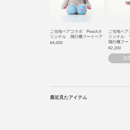
ご当地ベアコラボ Peachオ
ご当地ベアコ
リジナル 飛行機フードベア
リジナル
飛行機フー
¥4,000
¥2,200
完
最近見たアイテム