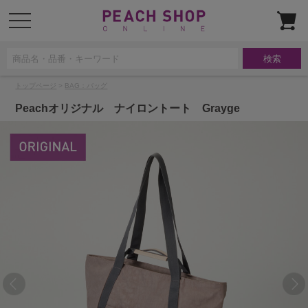
t
o
g
g
l
e
n
a
トップページ
>
BAG：バッグ
v
i
g
Peachオリジナル ナイロントート Grayge
a
t
i
o
n