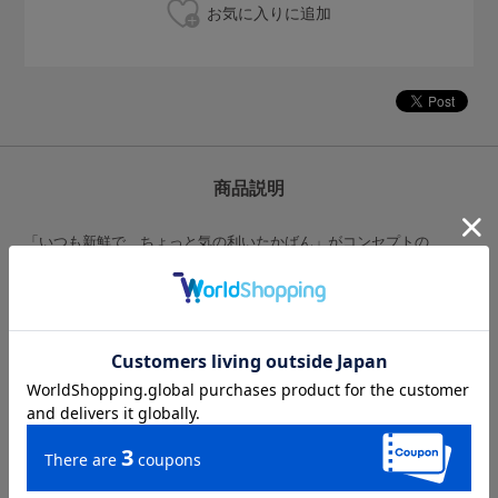
商品説明
「いつも新鮮で、ちょっと気の利いたかばん」がコンセプトの
EARTHMADEに別注依頼をしたPeachオリジナルモデル。
ウォッシュ加工を施した張りのある軽量ナイロン生地にPeachの飛行
機イラストを刻印したヌメ革がワンポイント。 肩掛け・手持ちどち
らでも使えるWハンドル仕様で荷物の重さやそれぞれの持ち運びスタ
イルにあわせてお使いいただけます。
A4を横にして楽々入るサイズなので、通勤・通学や普段のお買い物
まで幅広く使えるアイテムです。
PeachをイメージしたFuchsia（フーシア）と、使いやすい
Grayge（グレージュ）の2色展開。
商品番号:PA230016-0000｜JANコード:4589860533157