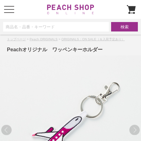
t
o
g
g
l
e
n
a
トップページ
>
Peach ORIGINALS
>
ORIGINALS：ON SALE（＆入荷予定あり）
v
i
g
Peachオリジナル ワッペンキーホルダー
a
t
i
o
n