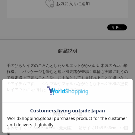
商品説明
手のひらサイズのころんとしたシルエットがかわいい木製のPeach飛
行機。 パッケージを畳むと短い滑走路が登場！車輪も実際に動くの
で滑走路上で遊ぶことも◎ お土産としても喜ばれること間違いなし
のアイテムです。 シンプルなフォルムながらもなるべく実機の塗装
レイアウトに近づけたこだわりも魅力の一つ。
商品サイズ他
本体サイズ：9.5×9.5×4.5㎝（最大幅） 箱サイズ11×9.5×6cm 中国
製