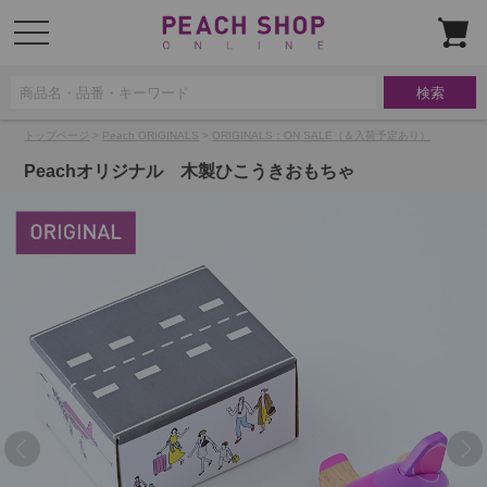
t
o
g
g
l
e
n
a
トップページ
>
Peach ORIGINALS
>
ORIGINALS：ON SALE（＆入荷予定あり）
v
i
g
Peachオリジナル 木製ひこうきおもちゃ
a
t
i
o
n