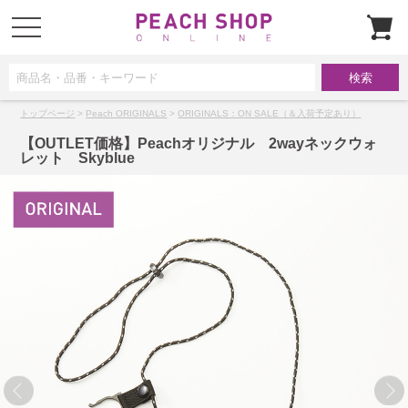
t
o
g
g
l
e
n
a
トップページ
>
Peach ORIGINALS
>
ORIGINALS：ON SALE（＆入荷予定あり）
v
i
g
【OUTLET価格】Peachオリジナル 2wayネックウォ
a
レット Skyblue
t
i
o
n